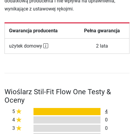
dodatkową producenta i nie wpływa na uprawnienia,
wynikające z ustawowej rękojmi.
Gwarancja producenta
Pełna gwarancja
użytek domowy
2 lata
Wioślarz Stil-Fit Flow One Testy &
Oceny
5
4
4
0
3
0