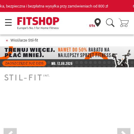
69 sklepów fitness i 75 własnych techników serwisowych
69x
Wioślarze Stil-fit