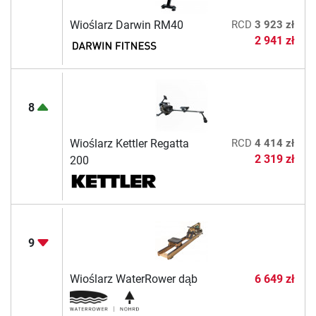
Wioślarz Darwin RM40
RCD
3 923 zł
2 941 zł
8
Wioślarz Kettler Regatta
RCD
4 414 zł
2 319 zł
200
9
Wioślarz WaterRower dąb
6 649 zł