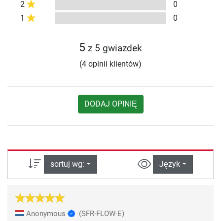
2
0
1
0
5
z 5 gwiazdek
(4 opinii klientów)
DODAJ OPINIĘ
sortuj wg:
Język
Anonymous
(SFR-FLOW-E)