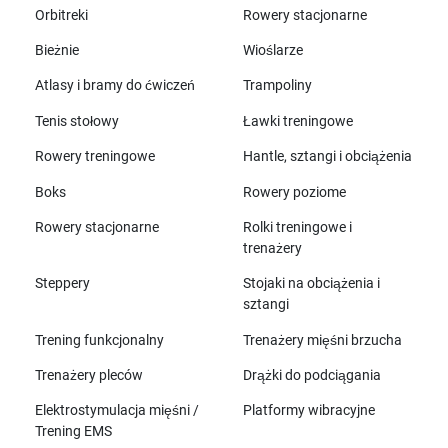
Orbitreki
Rowery stacjonarne
Bieżnie
Wioślarze
Atlasy i bramy do ćwiczeń
Trampoliny
Tenis stołowy
Ławki treningowe
Rowery treningowe
Hantle, sztangi i obciążenia
Boks
Rowery poziome
Rowery stacjonarne
Rolki treningowe i
trenażery
Steppery
Stojaki na obciążenia i
sztangi
Trening funkcjonalny
Trenażery mięśni brzucha
Trenażery pleców
Drążki do podciągania
Elektrostymulacja mięśni /
Platformy wibracyjne
Trening EMS