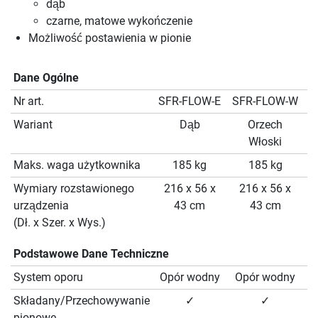
dąb
czarne, matowe wykończenie
Możliwość postawienia w pionie
Dane Ogólne
Nr art.
SFR-FLOW-E
SFR-FLOW-W
S
Wariant
Dąb
Orzech
Włoski
Maks. waga użytkownika
185 kg
185 kg
Wymiary rozstawionego
216 x 56 x
216 x 56 x
urządzenia
43 cm
43 cm
(Dł. x Szer. x Wys.)
Podstawowe Dane Techniczne
System oporu
Opór wodny
Opór wodny
O
Składany/Przechowywanie
✓
✓
pionowe