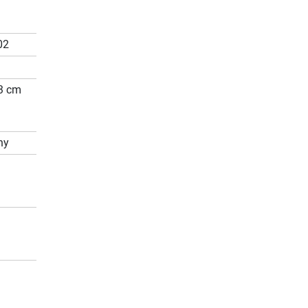
02
63 cm
ny