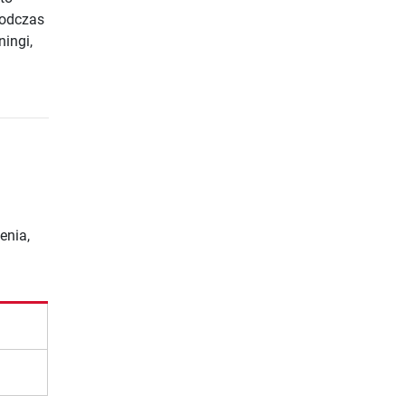
podczas
ningi,
enia,