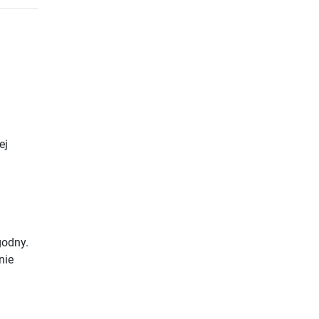
ej
godny.
nie