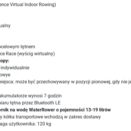
ence Virtual Indoor Rowing)
ualny
docelowym tętnem
e Race (wyścig wirtualny)
topy:
 indywidualnie
gowye
ejsca: może być przechowywany w pozycji pionowej, gdy nie j
akumulatorze wynosi 7 godzin
aru tętna przez Bluetooth LE
ornik na wodę WaterRower o pojemności 13-19 litrów
by kółka transportowe wchodzą w zakres dostawy
ga użytkownika: 120 kg