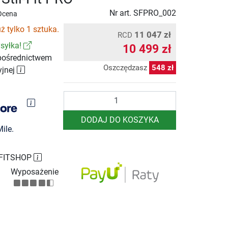
Nr art.
SFPRO_002
Ocena
 tylko 1 sztuka.
11 047 zł
RCD
syłka!
10 499 zł
pośrednictwem
Oszczędzasz
548 zł
yjnej
Ilość
DODAJ DO KOSZYKA
ile.
 FITSHOP
Wyposażenie