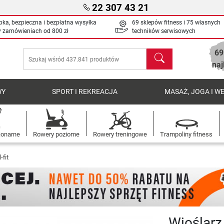
22 307 43 21
bka, bezpieczna i bezpłatna wysyłka
69 sklepów fitness i 75 własnych
y zamówieniach od
800 zł
techników serwisowych
69
Szukaj
naj
WY
SPORT I REKREACJA
MASAŻ, JOGA I W
jonarne
Rowery poziome
Rowery treningowe
Trampoliny fitness
-fit
Wioślarz 