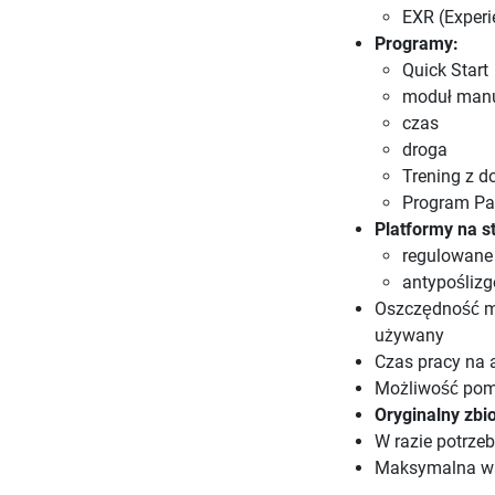
EXR (Experi
Programy:
Quick Start
moduł man
czas
droga
Trening z 
Program Pac
Platformy na s
regulowane
antypośliz
Oszczędność mi
używany
Czas pracy na 
Możliwość pomi
Oryginalny zbi
W razie potrze
Maksymalna wa