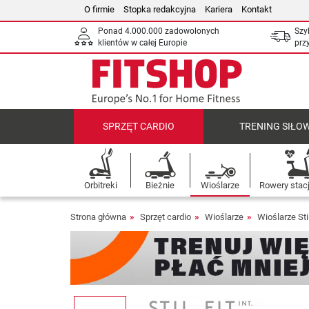
O firmie
Stopka redakcyjna
Kariera
Kontakt
Ponad 4.000.000 zadowolonych
Szy
klientów w całej Europie
prz
SPRZĘT CARDIO
TRENING SIŁO
Orbitreki
Bieżnie
Wioślarze
Rowery stac
Strona główna
Sprzęt cardio
Wioślarze
Wioślarze Stil