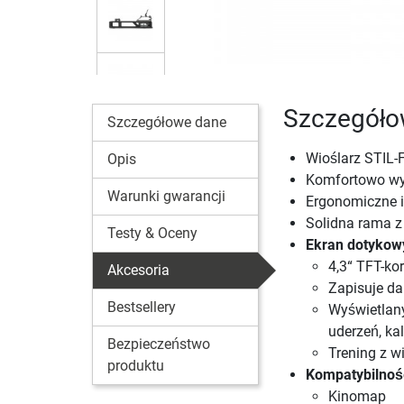
Szczegółow
Szczegółowe dane
Wioślarz STIL-
Opis
Komfortowo wys
Warunki gwarancji
Ergonomiczne i
Solidna rama 
Testy & Oceny
Ekran dotykow
4,3“ TFT-ko
Akcesoria
Zapisuje da
Bestsellery
Wyświetlany
uderzeń, kal
Bezpieczeństwo
Trening z w
produktu
Kompatybilnoś
Kinomap