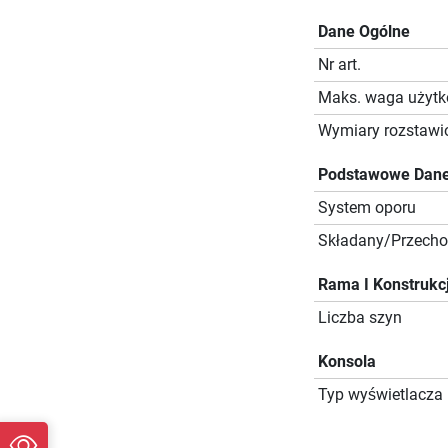
Dane Ogólne
Nr art.
Maks. waga użyt
Wymiary rozstawio
Podstawowe Dane
System oporu
Składany/Przech
Rama I Konstrukc
Liczba szyn
Konsola
Typ wyświetlacza