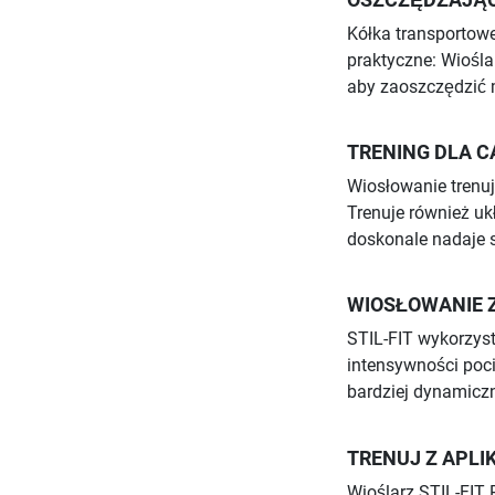
OSZCZĘDZAJĄC
Kółka transportowe
praktyczne: Wiośl
aby zaoszczędzić 
TRENING DLA C
Wiosłowanie trenuje
Trenuje również uk
doskonale nadaje s
WIOSŁOWANIE 
STIL-FIT wykorzys
intensywności poci
bardziej dynamicz
TRENUJ Z APLI
Wioślarz STIL-FIT 