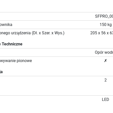
SFPRO_0
kownika
150 kg
nego urządzenia (Dł. x Szer. x Wys.)
205 x 56 x 
 Techniczne
Opór wod
owywanie pionowe
✗
ja
2
LED