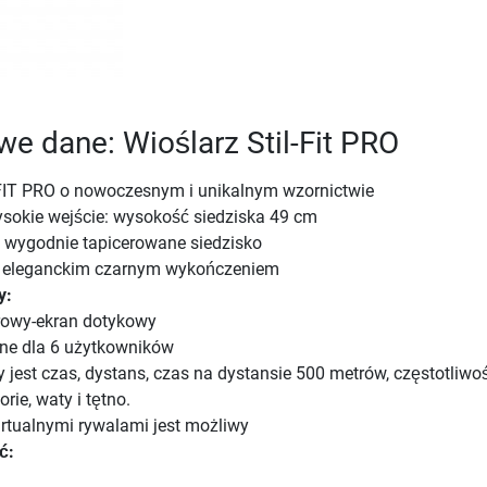
e dane: Wioślarz Stil-Fit PRO
FIT PRO o nowoczesnym i unikalnym wzornictwie
okie wejście: wysokość siedziska 49 cm
 wygodnie tapicerowane siedzisko
z eleganckim czarnym wykończeniem
y:
rowy-ekran dotykowy
ne dla 6 użytkowników
 jest czas, dystans, czas na dystansie 500 metrów, częstotliwo
orie, waty i tętno.
irtualnymi rywalami jest możliwy
ć: