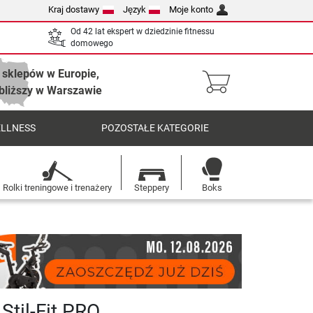
Kraj dostawy
Język
Moje konto
Od 42 lat ekspert w dziedzinie fitnessu
domowego
 sklepów w Europie,
bliższy w Warszawie
ELLNESS
POZOSTAŁE KATEGORIE
Rolki treningowe i trenażery
Steppery
Boks
Stil-Fit PRO