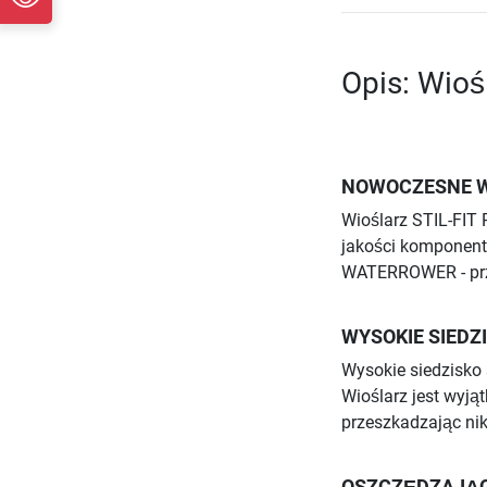
Opis: Wiośl
NOWOCZESNE W
Wioślarz STIL-FIT 
jakości komponent
WATERROWER - przy
WYSOKIE SIEDZ
Wysokie siedzisko 
Wioślarz jest wyją
przeszkadzając ni