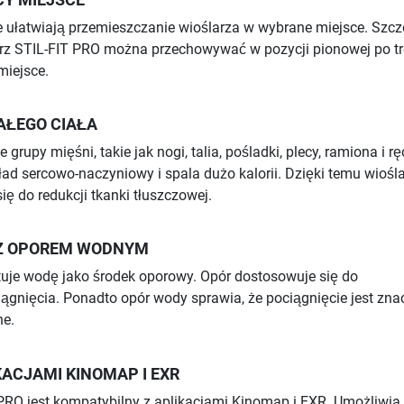
Y MIEJSCE
 ułatwiają przemieszczanie wioślarza w wybrane miejsce. Szcz
arz STIL-FIT PRO można przechowywać w pozycji pionowej po tr
miejsce.
AŁEGO CIAŁA
 grupy mięśni, takie jak nogi, talia, pośladki, plecy, ramiona i rę
ład sercowo-naczyniowy i spala dużo kalorii. Dzięki temu wiośl
ię do redukcji tkanki tłuszczowej.
Z OPOREM WODNYM
tuje wodę jako środek oporowy. Opór dostosowuje się do
ągnięcia. Ponadto opór wody sprawia, że pociągnięcie jest zna
ne.
KACJAMI KINOMAP I EXR
PRO jest kompatybilny z aplikacjami Kinomap i EXR. Umożliwia 