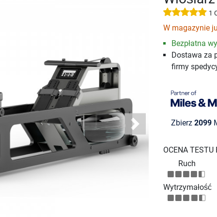
1 
W magazynie już
Bezpłatna wy
Dostawa za 
firmy spedyc
Zbierz
2099
M
Next
OCENA TESTU
Ruch
Wytrzymałość