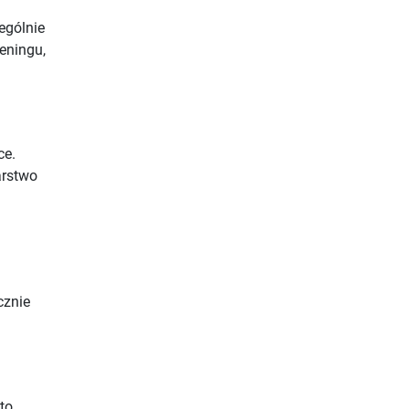
ególnie
eningu,
ce.
arstwo
cznie
to