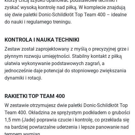
którzy chcą szybko opanować podstawowe techniki i
zyskać wysoką kontrolę nad piłką. W komplecie znajdują
się dwie paletki Donic-Schildkröt Top Team 400 – idealne
do nauki i regularnego treningu.
KONTROLA I NAUKA TECHNIKI
Zestaw został zaprojektowany z myślą o precyzyjnej grze i
płynnym rozwoju umiejętności. Stabilny kontakt z piłką
ułatwia wykonywanie podstawowych zagrań, a
jednocześnie daje potencjał do stopniowego zwiększania
dynamiki i rotacji.
RAKIETKI TOP TEAM 400
W zestawie otrzymujesz dwie paletki Donic-Schildkröt Top
Team 400. Okładzina ze sprężystym podkładem o grubości
1,5 mm (Jade) poprawia czucie i kontrolę, co przekłada się
na bardziej powtarzalne uderzenia i lepsze panowanie nad
tempem wymian.