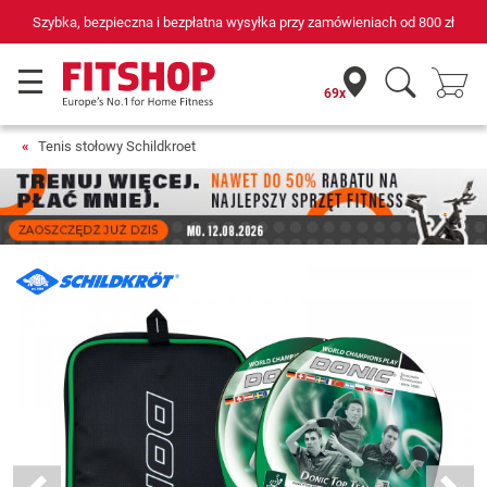
Szybka, bezpieczna i bezpłatna wysyłka przy zamówieniach od
800 zł
69x
Tenis stołowy Schildkroet