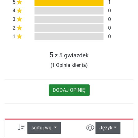
5
1
4
0
3
0
2
0
1
0
5
z 5 gwiazdek
(1 Opinia klienta)
DODAJ OPINIĘ
sortuj wg:
Język