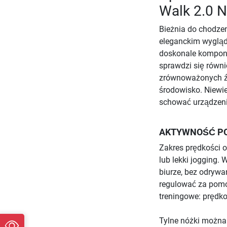
Walk 2.0 
Bieżnia do chodze
eleganckim wyglą
doskonale komponu
sprawdzi się równ
zrównoważonych źr
środowisko. Niewi
schować urządzeni
AKTYWNOŚĆ PO
Zakres prędkości o
lub lekki joggin
biurze, bez odryw
regulować za pomo
treningowe: prędkoś
Tylne nóżki można