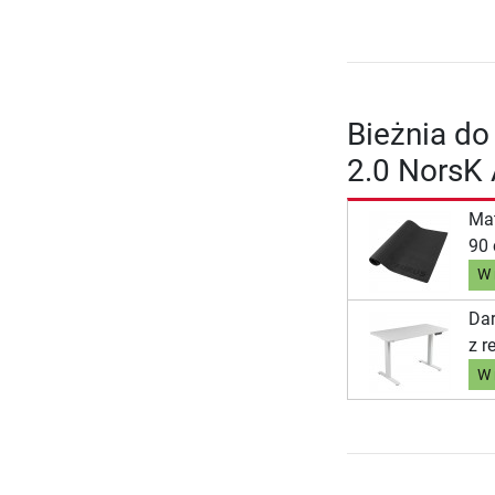
Bieżnia d
2.0 NorsK 
Mat
90
W 
Dar
z r
W 