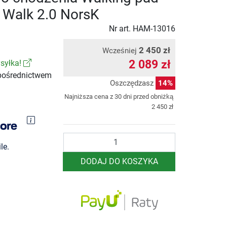
Walk 2.0 NorsK
Nr art.
HAM-13016
2 450 zł
Wcześniej
2 089 zł
syłka!
pośrednictwem
Oszczędzasz
14%
Najniższa cena z 30 dni przed obniżką
2 450 zł
Ilość
le.
DODAJ DO KOSZYKA