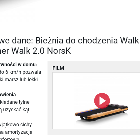
we dane: Bieżnia do chodzenia Walk
r Walk 2.0 NorsK
tywności w domu:
FILM
do 6 km/h pozwala
ki marsz lub lekki
awienia
kładane tylne
ą uzyskać kąt
jątkowo cichy
zna amortyzacja
mfortowe