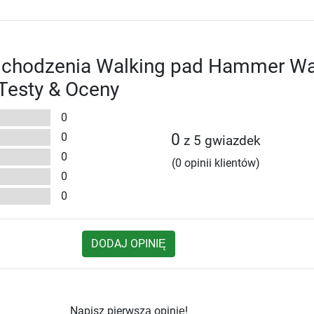
o chodzenia Walking pad Hammer Wa
Testy & Oceny
0
0
0
z 5 gwiazdek
0
(0 opinii klientów)
0
0
DODAJ OPINIĘ
Napisz pierwszą opinię!