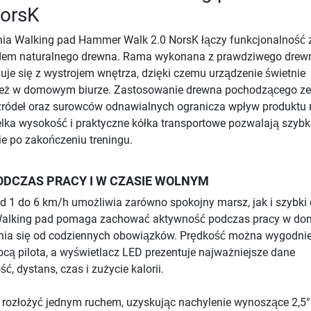
NorsK
nia Walking pad Hammer Walk 2.0 NorsK łączy funkcjonalność 
dem naturalnego drewna. Rama wykonana z prawdziwego drew
je się z wystrojem wnętrza, dzięki czemu urządzenie świetnie
ież w domowym biurze. Zastosowanie drewna pochodzącego ze
ódeł oraz surowców odnawialnych ogranicza wpływ produktu 
elka wysokość i praktyczne kółka transportowe pozwalają szyb
e po zakończeniu treningu.
DCZAS PRACY I W CZASIE WOLNYM
d 1 do 6 km/h umożliwia zarówno spokojny marsz, jak i szybki
g. Walking pad pomaga zachować aktywność podczas pracy w 
ania się od codziennych obowiązków. Prędkość można wygodni
cą pilota, a wyświetlacz LED prezentuje najważniejsze dane
ć, dystans, czas i zużycie kalorii.
 rozłożyć jednym ruchem, uzyskując nachylenie wynoszące 2,5°.