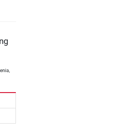
ing
enia,