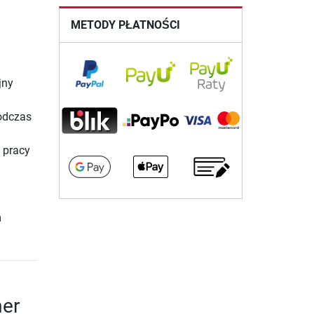
METODY PŁATNOŚCI
jny
podczas
 pracy
m
mer