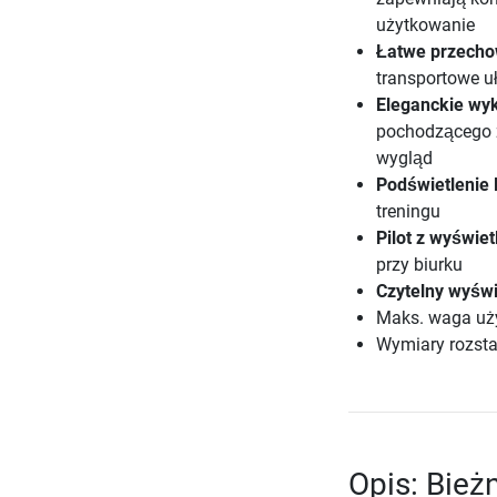
użytkowanie
Łatwe przecho
transportowe u
Eleganckie wy
pochodzącego z
wygląd
Podświetlenie 
treningu
Pilot z wyświe
przy biurku
Czytelny wyświ
Maks. waga uż
Wymiary rozstaw
Opis: Bie