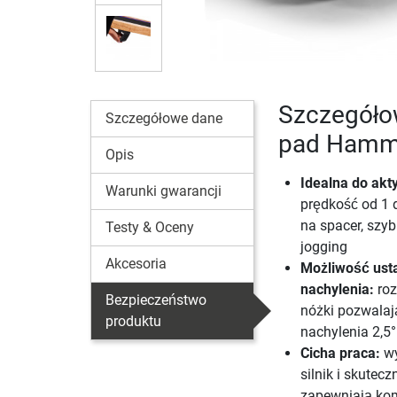
Szczegóło
Szczegółowe dane
pad Hamme
Opis
Idealna do ak
Warunki gwarancji
prędkość od 1 
na spacer, szyb
Testy & Oceny
jogging
Akcesoria
Możliwość ust
nachylenia:
roz
Bezpieczeństwo
nóżki pozwalaj
produktu
nachylenia 2,5°
Cicha praca:
wy
silnik i skutec
zapewniają ko