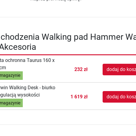
o chodzenia Walking pad Hammer Wa
Akcesoria
a ochronna Taurus 160 x
 cm
232 zł
dodaj do kos
magazynie
win Walking Desk - biurko
egulacją wysokości
1 619 zł
dodaj do kos
magazynie