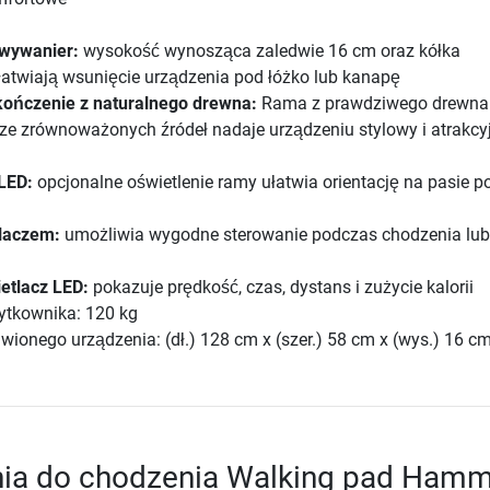
wywanier:
wysokość wynosząca zaledwie 16 cm oraz kółka
łatwiają wsunięcie urządzenia pod łóżko lub kanapę
kończenie z naturalnego drewna:
Rama z prawdziwego drewna
e zrównoważonych źródeł nadaje urządzeniu stylowy i atrakcy
LED:
opcjonalne oświetlenie ramy ułatwia orientację na pasie 
tlaczem:
umożliwia wygodne sterowanie podczas chodzenia lub
etlacz LED:
pokazuje prędkość, czas, dystans i zużycie kalorii
ytkownika: 120 kg
ionego urządzenia: (dł.) 128 cm x (szer.) 58 cm x (wys.) 16 c
żnia do chodzenia Walking pad Ham