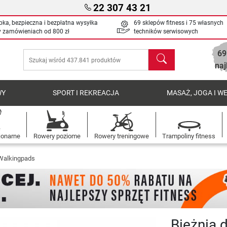
22 307 43 21
bka, bezpieczna i bezpłatna wysyłka
69 sklepów fitness i 75 własnych
y zamówieniach od
800 zł
techników serwisowych
69
Szukaj
naj
WY
SPORT I REKREACJA
MASAŻ, JOGA I W
jonarne
Rowery poziome
Rowery treningowe
Trampoliny fitness
alkingpads
Bieżnia 