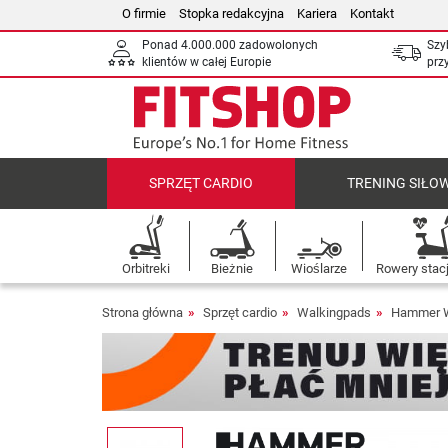
O firmie
Stopka redakcyjna
Kariera
Kontakt
Ponad 4.000.000 zadowolonych
Szy
klientów w całej Europie
prz
SPRZĘT CARDIO
TRENING SIŁO
Orbitreki
Bieżnie
Wioślarze
Rowery stac
Strona główna
Sprzęt cardio
Walkingpads
Hammer W