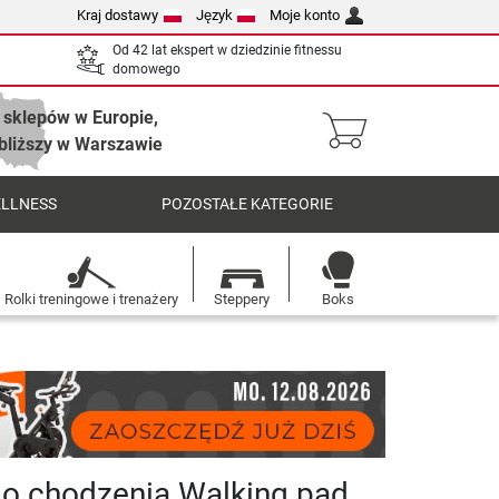
Kraj dostawy
Język
Moje konto
Od 42 lat ekspert w dziedzinie fitnessu
domowego
 sklepów w Europie,
bliższy w Warszawie
ELLNESS
POZOSTAŁE KATEGORIE
Rolki treningowe i trenażery
Steppery
Boks
do chodzenia Walking pad