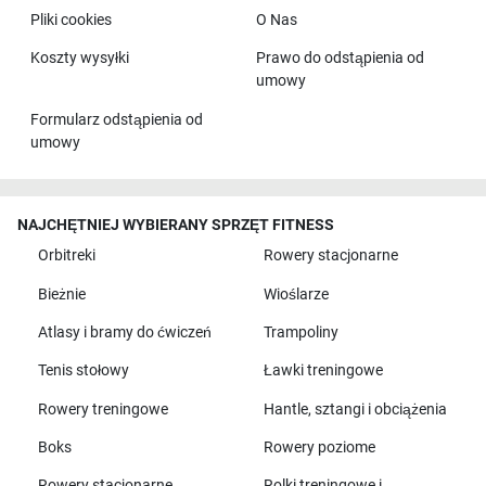
Pliki cookies
O Nas
Koszty wysyłki
Prawo do odstąpienia od
umowy
Formularz odstąpienia od
umowy
NAJCHĘTNIEJ WYBIERANY SPRZĘT FITNESS
Orbitreki
Rowery stacjonarne
Bieżnie
Wioślarze
Atlasy i bramy do ćwiczeń
Trampoliny
Tenis stołowy
Ławki treningowe
Rowery treningowe
Hantle, sztangi i obciążenia
Boks
Rowery poziome
Rowery stacjonarne
Rolki treningowe i