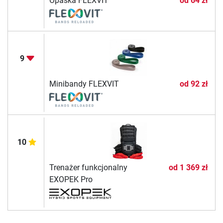
Opaska FLEXVIT
od
64 zł
9
Minibandy FLEXVIT
od
92 zł
10
Trenażer funkcjonalny
od
1 369 zł
EXOPEK Pro