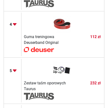
4
Guma treningowa
112 zł
Deuserband Original
5
Zestaw taśm oporowych
232 zł
Taurus