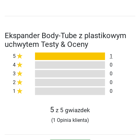
Ekspander Body-Tube z plastikowym
uchwytem Testy & Oceny
5
1
4
0
3
0
2
0
1
0
5
z 5 gwiazdek
(1 Opinia klienta)