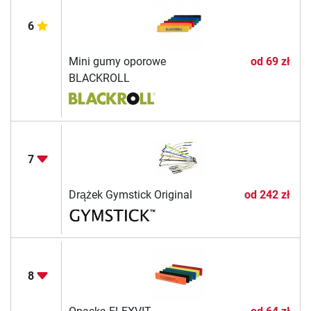
6
Mini gumy oporowe
od
69 zł
BLACKROLL
7
Drążek Gymstick Original
od
242 zł
8