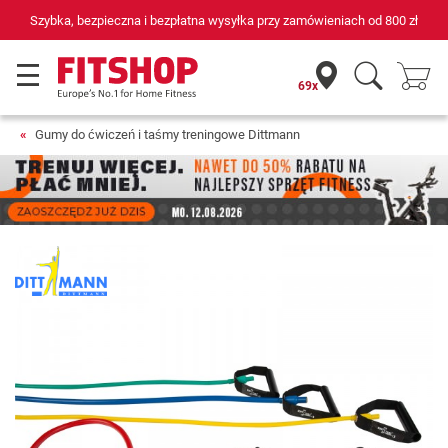
Szybka, bezpieczna i bezpłatna wysyłka przy zamówieniach od
800 zł
69x
Gumy do ćwiczeń i taśmy treningowe Dittmann