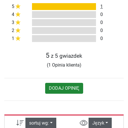
5
1
4
0
3
0
2
0
1
0
5
z 5 gwiazdek
(1 Opinia klienta)
DODAJ OPINIĘ
sortuj wg:
Język