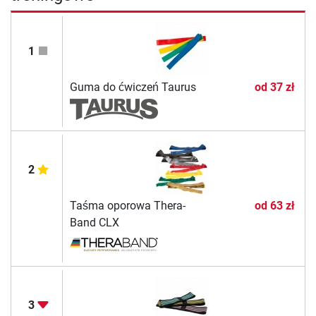
1
Guma do ćwiczeń Taurus
od
37 zł
2
Taśma oporowa Thera-
od
63 zł
Band CLX
3