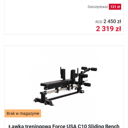
Oszczędzasz
131 zł
2 450 zł
RCD
2 319 zł
Brak w magazynie
Ławka treningowa Force USA C10 Sliding Bench