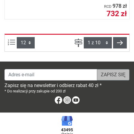
978 zł
RCD
732 zł
Ilości produktów na stronie:
Strona
Dalej
Adres e-mail
Zapisz się na newsletter i odbierz rabat 40 zł *
* Do realizacji przy zakupie od 200 zł
Facebook
Instagram
Youtube
43495