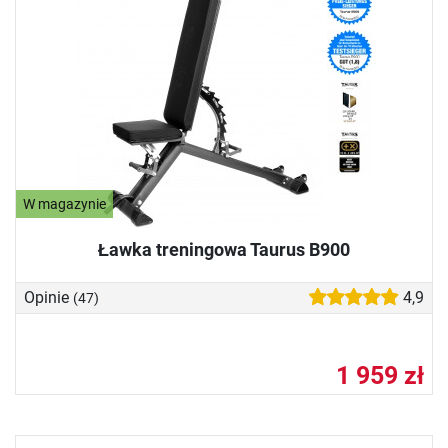
W magazynie
Ławka treningowa Taurus B900
Opinie
4,9
(47)
1 959 zł