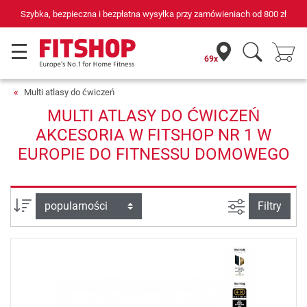
Szybka, bezpieczna i bezpłatna wysyłka przy zamówieniach od
800 zł
69x
Multi atlasy do ćwiczeń
MULTI ATLASY DO ĆWICZEŃ
AKCESORIA W FITSHOP NR 1 W
EUROPIE DO FITNESSU DOMOWEGO
Filtruj widok
sortuj wg:
Filtry