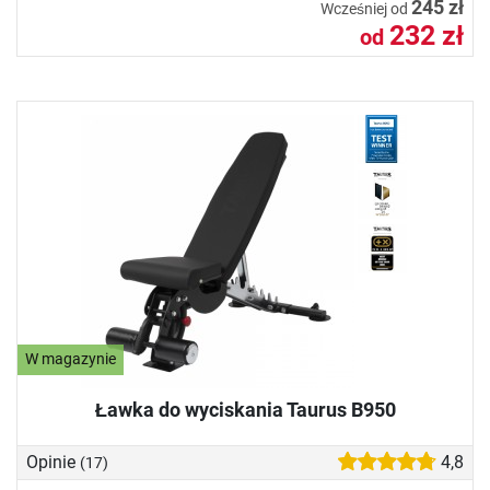
245 zł
Wcześniej od
232 zł
od
W magazynie
Ławka do wyciskania Taurus B950
Opinie
4,8
(17)