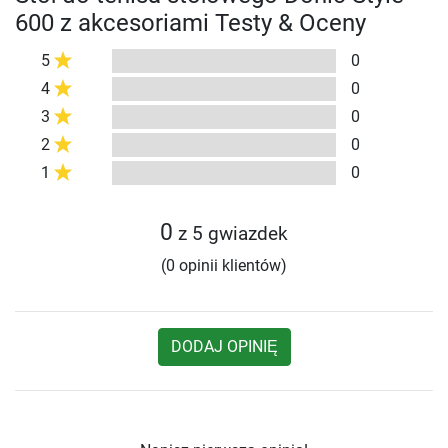
600 z akcesoriami Testy & Oceny
5
0
4
0
3
0
2
0
1
0
0
z 5 gwiazdek
(0 opinii klientów)
DODAJ OPINIĘ