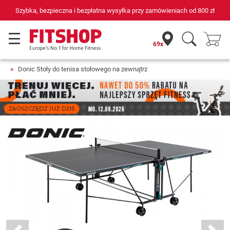
płatna wysyłka przy zamówieniach od
800 zł
69 sklepów fitness i
69x
Donic Stoły do tenisa stołowego na zewnątrz