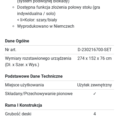
(system podwójnej blokady)
Dostępna funkcja złożenia połowy stołu (gra
indywidualna / solo)
< li>Kolor: szary/biały
Wyprodukowano w Niemczech
Dane Ogólne
Nr art.
D-230216700-SET
Wymiary rozstawionego urządzenia
274 x 152 x 76 cm
(Dł. x Szer. x Wys.)
Podstawowe Dane Techniczne
Miejsce użytkowania
Użytek zewnętrzny
Składany/Przechowywanie pionowe
✓
Rama I Konstrukcja
Grubość deski
4