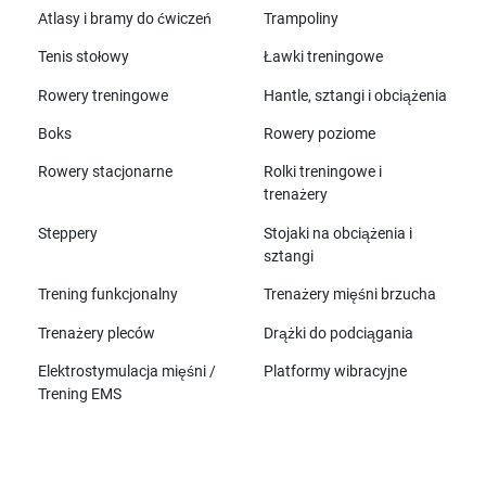
Atlasy i bramy do ćwiczeń
Trampoliny
Tenis stołowy
Ławki treningowe
Rowery treningowe
Hantle, sztangi i obciążenia
Boks
Rowery poziome
Rowery stacjonarne
Rolki treningowe i
trenażery
Steppery
Stojaki na obciążenia i
sztangi
Trening funkcjonalny
Trenażery mięśni brzucha
Trenażery pleców
Drążki do podciągania
Elektrostymulacja mięśni /
Platformy wibracyjne
Trening EMS
Wszystkie marki