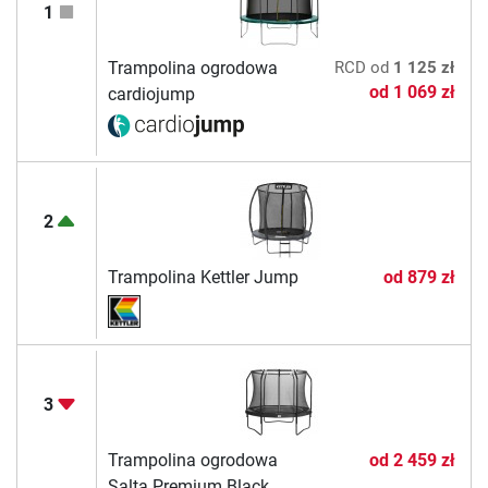
1
Trampolina ogrodowa
RCD
od
1 125 zł
od
1 069 zł
cardiojump
2
Trampolina Kettler Jump
od
879 zł
3
Trampolina ogrodowa
od
2 459 zł
Salta Premium Black