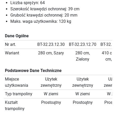
Liczba sprężyn: 64
Szerokość krawędzi ochronnej: 39 cm
Grubość krawędzi ochronnej: 20 mm
Maks. waga użytkownika: 120 kg
Dane Ogólne
Nr art.
BT-32.23.12.30
BT-32.23.12.70
BT-32.2
Wariant
280 cm, Szary
280 cm,
410 cm
Zielony
cm, S
Podstawowe Dane Techniczne
Miejsce
Użytek
Użytek
Uży
użytkowania
zewnętrzny
zewnętrzny
zewnę
Typ trampoliny
W ziemi
W ziemi
W zi
Kształt
Prostoątny
Prostoątny
Prost
trampoliny