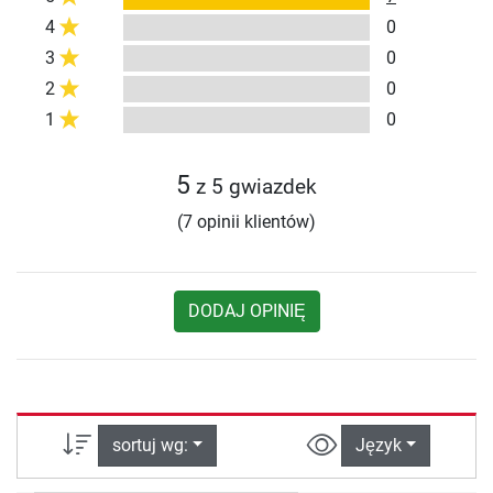
4
0
3
0
2
0
1
0
5
z 5 gwiazdek
(7 opinii klientów)
DODAJ OPINIĘ
sortuj wg:
Język