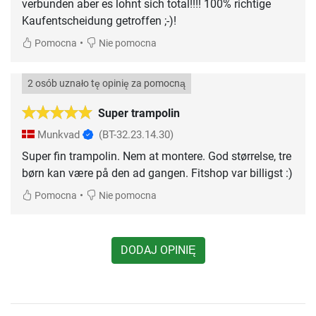
verbunden aber es lohnt sich total!!!! 100% richtige
Kaufentscheidung getroffen ;-)!
•
Pomocna
Nie pomocna
2 osób uznało tę opinię za pomocną
Super trampolin
Munkvad
(BT-32.23.14.30)
Super fin trampolin. Nem at montere. God størrelse, tre
børn kan være på den ad gangen. Fitshop var billigst :)
•
Pomocna
Nie pomocna
DODAJ OPINIĘ