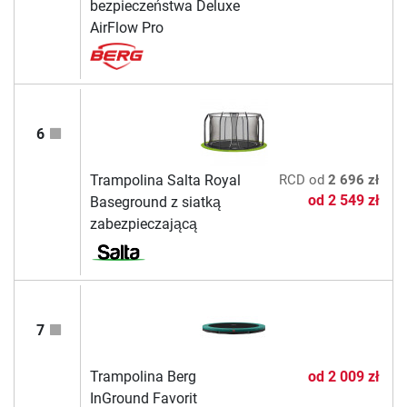
bezpieczeństwa Deluxe
AirFlow Pro
6
Trampolina Salta Royal
RCD
od
2 696 zł
od
2 549 zł
Baseground z siatką
zabezpieczającą
7
Trampolina Berg
od
2 009 zł
InGround Favorit