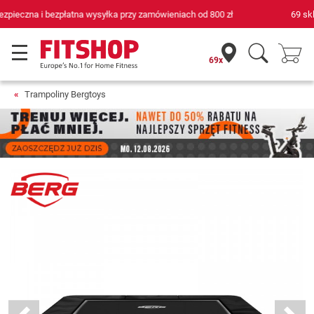
69 sklepów fitness i 75 własnych techników serwisowych
69x
Trampoliny Bergtoys