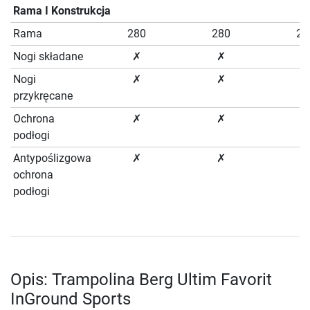
Rama I Konstrukcja
Rama
280
280
28
Nogi składane
✗
✗
✗
Nogi
✗
✗
✗
przykręcane
Ochrona
✗
✗
✗
podłogi
Antypoślizgowa
✗
✗
✗
ochrona
podłogi
Opis: Trampolina Berg Ultim Favorit
InGround Sports