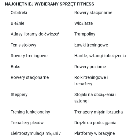
NAJCHĘTNIEJ WYBIERANY SPRZĘT FITNESS
Orbitreki
Rowery stacjonarne
Bieżnie
Wioślarze
Atlasy i bramy do ćwiczeń
Trampoliny
Tenis stołowy
Ławki treningowe
Rowery treningowe
Hantle, sztangi i obciążenia
Boks
Rowery poziome
Rowery stacjonarne
Rolki treningowe i
trenażery
Steppery
Stojaki na obciążenia i
sztangi
Trening funkcjonalny
Trenażery mięśni brzucha
Trenażery pleców
Drążki do podciągania
Elektrostymulacja mięśni /
Platformy wibracyjne