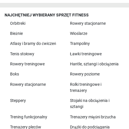
NAJCHĘTNIEJ WYBIERANY SPRZĘT FITNESS
Orbitreki
Rowery stacjonarne
Bieżnie
Wioślarze
Atlasy i bramy do ćwiczeń
Trampoliny
Tenis stołowy
Ławki treningowe
Rowery treningowe
Hantle, sztangi i obciążenia
Boks
Rowery poziome
Rowery stacjonarne
Rolki treningowe i
trenażery
Steppery
Stojaki na obciążenia i
sztangi
Trening funkcjonalny
Trenażery mięśni brzucha
Trenażery pleców
Drążki do podciągania