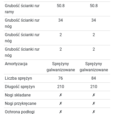
Grubość ścianki rur
50.8
50.8
ramy
Grubość ścianki rur
34
34
nóg
Grubość ścianki rur
2
2
nóg
Grubość ścianki rur
2
2
nóg
Amortyzacja
Sprężyny
Sprężyny
galwanizowane
galwanizowane
Liczba sprężyn
76
84
Długość sprężyn
210
210
Nogi składane
✗
✗
Nogi przykręcane
✗
✗
Ochrona podłogi
✗
✗