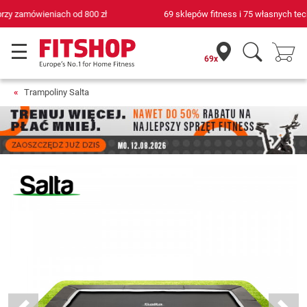
69 sklepów fitness i 75 własnych techników serwisowych
69x
Trampoliny Salta