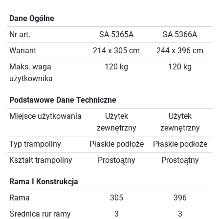
Dane Ogólne
Nr art.
SA-5365A
SA-5366A
Wariant
214 x 305 cm
244 x 396 cm
Maks. waga
120 kg
120 kg
użytkownika
Podstawowe Dane Techniczne
Miejsce użytkowania
Użytek
Użytek
zewnętrzny
zewnętrzny
Typ trampoliny
Płaskie podłoże
Płaskie podłoże
Kształt trampoliny
Prostoątny
Prostoątny
Rama I Konstrukcja
Rama
305
396
Średnica rur ramy
3
3