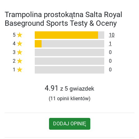
Trampolina prostokątna Salta Royal
Baseground Sports Testy & Oceny
5
10
4
1
3
0
2
0
1
0
4.91
z 5 gwiazdek
(11 opinii klientów)
DODAJ OPINIĘ