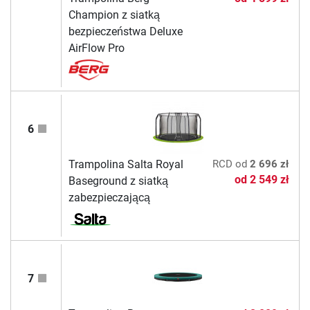
Champion z siatką
bezpieczeństwa Deluxe
AirFlow Pro
6
Trampolina Salta Royal
RCD
od
2 696 zł
od
2 549 zł
Baseground z siatką
zabezpieczającą
7