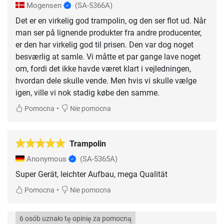
Mogensen
(SA-5366A)
Det er en virkelig god trampolin, og den ser flot ud. Når
man ser på lignende produkter fra andre producenter,
er den har virkelig god til prisen. Den var dog noget
besværlig at samle. Vi måtte et par gange lave noget
om, fordi det ikke havde været klart i vejledningen,
hvordan dele skulle vende. Men hvis vi skulle vælge
igen, ville vi nok stadig købe den samme.
•
Pomocna
Nie pomocna
Trampolin
Anonymous
(SA-5365A)
Super Gerät, leichter Aufbau, mega Qualität
•
Pomocna
Nie pomocna
6 osób uznało tę opinię za pomocną