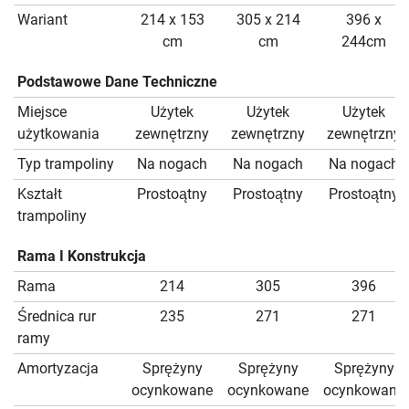
Wariant
214 x 153
305 x 214
396 x
cm
cm
244cm
Podstawowe Dane Techniczne
Miejsce
Użytek
Użytek
Użytek
użytkowania
zewnętrzny
zewnętrzny
zewnętrzny
Typ trampoliny
Na nogach
Na nogach
Na nogach
Kształt
Prostoątny
Prostoątny
Prostoątny
trampoliny
Rama I Konstrukcja
Rama
214
305
396
Średnica rur
235
271
271
ramy
Amortyzacja
Sprężyny
Sprężyny
Sprężyny
ocynkowane
ocynkowane
ocynkowane