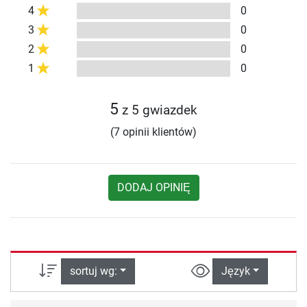
4
0
3
0
2
0
1
0
5
z 5 gwiazdek
(7 opinii klientów)
DODAJ OPINIĘ
sortuj wg:
Język