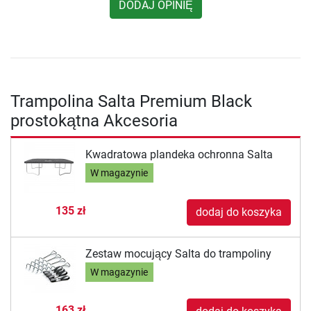
DODAJ OPINIĘ
Trampolina Salta Premium Black
prostokątna Akcesoria
Kwadratowa plandeka ochronna Salta
W magazynie
135 zł
dodaj do koszyka
Zestaw mocujący Salta do trampoliny
W magazynie
163 zł