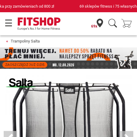
69 sklepów fitness i 75 własnych techników serwisowych
69x
Trampoliny Salta