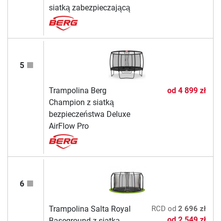
siatką zabezpieczającą
5
Trampolina Berg
od
4 899 zł
Champion z siatką
bezpieczeństwa Deluxe
AirFlow Pro
6
Trampolina Salta Royal
RCD
od
2 696 zł
od
2 549 zł
Baseground z siatką