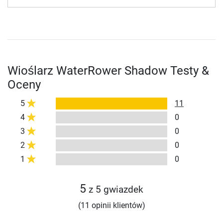
Wioślarz WaterRower Shadow Testy &
Oceny
5
11
4
0
3
0
2
0
1
0
5
z 5 gwiazdek
(11 opinii klientów)