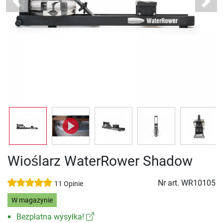
Previous
Next
Wioślarz WaterRower Shadow
Nr art.
WR10105
11 Opinie
W magazynie
Bezpłatna wysyłka!