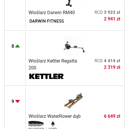
Wioślarz Darwin RM40
RCD
3 923 zł
2 941 zł
8
Wioślarz Kettler Regatta
RCD
4 414 zł
2 319 zł
200
9
Wioślarz WaterRower dąb
6 649 zł