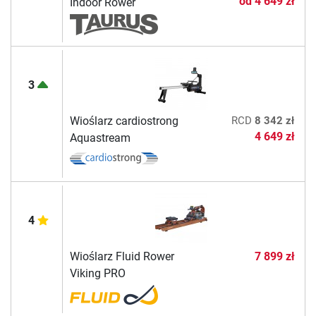
od
4 649 zł
Indoor Rower
3
Wioślarz cardiostrong
RCD
8 342 zł
4 649 zł
Aquastream
4
Wioślarz Fluid Rower
7 899 zł
Viking PRO