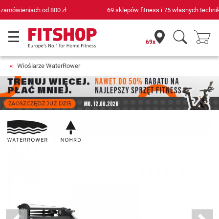
69 sklepów fitness i 75 własnych techników serwisowych
69x
Wioślarze WaterRower